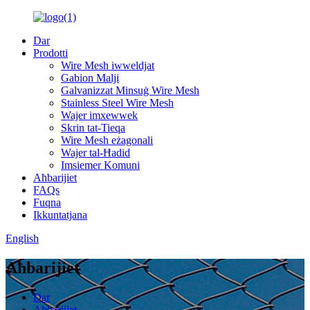
Dar
Prodotti
Wire Mesh iwweldjat
Gabion Malji
Galvanizzat Minsuġ Wire Mesh
Stainless Steel Wire Mesh
Wajer imxewwek
Skrin tat-Tieqa
Wire Mesh eżagonali
Wajer tal-Ħadid
Imsiemer Komuni
Aħbarijiet
FAQs
Fuqna
Ikkuntatjana
English
Aħbarijiet
Dar
Aħbarijiet