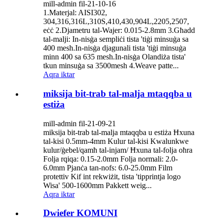
mill-admin fil-21-10-16
1.Materjal: AISI302,
304,316,316L,310S,410,430,904L,2205,2507,
eċċ 2.Djametru tal-Wajer: 0.015-2.8mm 3.Għadd
tal-malji: In-nisġa sempliċi tista 'tiġi minsuġa sa
400 mesh.In-nisġa djagunali tista 'tiġi minsuġa
minn 400 sa 635 mesh.In-nisġa Olandiża tista'
tkun minsuġa sa 3500mesh 4.Weave patte...
Aqra iktar
miksija bit-trab tal-malja mtaqqba u
estiża
mill-admin fil-21-09-21
miksija bit-trab tal-malja mtaqqba u estiża Ħxuna
tal-kisi 0.5mm-4mm Kulur tal-kisi Kwalunkwe
kulur/ġebel/qamħ tal-injam/ Ħxuna tal-folja oħra
Folja rqiqa: 0.15-2.0mm Folja normali: 2.0-
6.0mm Pjanċa tan-nofs: 6.0-25.0mm Film
protettiv Kif int rekwiżit, tista 'tipprintja logo
Wisa' 500-1600mm Pakkett weig...
Aqra iktar
Dwiefer KOMUNI