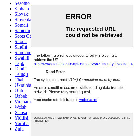
Sesotho
Sinhala
Slovak
Slovenian
Somali
Samoan
Scots Gaelic
Shona
Sindhi
Sundanese
Swahili
Tajik
Tamil
Telugu
Thai
Ukrainian
Urdu
Uzbek
Vietnamese
Welsh
Xhosa
Yiddish
Yoruba
Zulu