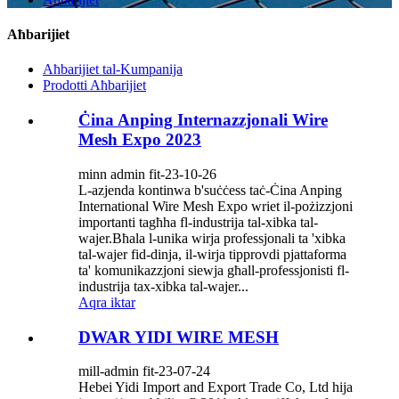
Aħbarijiet
Aħbarijiet tal-Kumpanija
Prodotti Aħbarijiet
Ċina Anping Internazzjonali Wire
Mesh Expo 2023
minn admin fit-23-10-26
L-azjenda kontinwa b'suċċess taċ-Ċina Anping
International Wire Mesh Expo wriet il-pożizzjoni
importanti tagħha fl-industrija tal-xibka tal-
wajer.Bħala l-unika wirja professjonali ta 'xibka
tal-wajer fid-dinja, il-wirja tipprovdi pjattaforma
ta' komunikazzjoni siewja għall-professjonisti fl-
industrija tax-xibka tal-wajer...
Aqra iktar
DWAR YIDI WIRE MESH
mill-admin fit-23-07-24
Hebei Yidi Import and Export Trade Co, Ltd hija