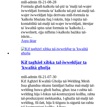
mill-admin fil-21-08-28
Formula għall-kalkolu tal-piż ta 'malji tal-wajer
iwweldjati formula ta' kalkolu tal-piż tal-malji tal-
wajer iwweldjati hija derivata mill-formula ta
'kalkolu bbażata fuq l-iskrin, hija l-ispiża tal-
kontabilità tal-malji tal-wajer iwweldjati, ittestjar
ta' kwalità spiss użat formula ta 'kalkolu.L-
ewwelnett, ejja nifhmu l-kalkolu bażiku tal-
iskrin...
Aqra iktar
Kif tagħżel xibka tal-iwweldjar ta
'kwalità għolja
mill-admin fil-21-07-30
Kif Agħżel Kwalità Għolja tal-Welding Mesh
Issa għandna nkunu familjari ħafna mal-malji tal-
welding huwa għoli ħafna, għax issa r-rabta tal-
welding hija l-fokus tal-kostruzzjoni kollha, rabta
tal-produzzjoni mekkanika, l-għażla tal-malji tal-
welding, fil-fatt, hija li tiżgura is-sigurtà tar-rabta
tal-kostruzzjoni kollha. Allura ...