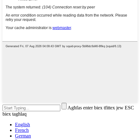
Agħfas enter biex tfittex jew ESC
biex tagħlaq
English
French
German