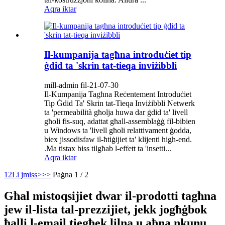
Aqra iktar
Il-kumpanija tagħna introduċiet tip
ġdid ta 'skrin tat-tieqa inviżibbli
mill-admin fil-21-07-30
Il-Kumpanija Tagħna Reċentement Introduċiet
Tip Ġdid Ta' Skrin tat-Tieqa Inviżibbli Netwerk
ta 'permeabilità għolja huwa dar ġdid ta' livell
għoli fis-suq, adattat għall-assemblaġġ fil-bibien
u Windows ta 'livell għoli relattivament ġodda,
biex jissodisfaw il-ħtiġijiet ta' klijenti high-end.
.Ma tistax biss tilgħab l-effett ta 'insetti...
Aqra iktar
1
2
Li jmiss>
>>
Paġna 1 / 2
Għal mistoqsijiet dwar il-prodotti tagħna
jew il-lista tal-prezzijiet, jekk jogħġbok
ħalli l-email tiegħek lilna u aħna nkunu