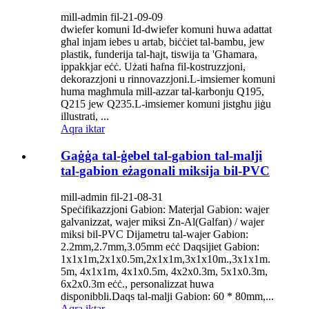
mill-admin fil-21-09-09
dwiefer komuni Id-dwiefer komuni huwa adattat
għal injam iebes u artab, biċċiet tal-bambu, jew
plastik, funderija tal-ħajt, tiswija ta 'Għamara,
ippakkjar eċċ. Użati ħafna fil-kostruzzjoni,
dekorazzjoni u rinnovazzjoni.L-imsiemer komuni
huma magħmula mill-azzar tal-karbonju Q195,
Q215 jew Q235.L-imsiemer komuni jistgħu jiġu
illustrati, ...
Aqra iktar
Gaġġa tal-ġebel tal-gabion tal-malji
tal-gabion eżagonali miksija bil-PVC
mill-admin fil-21-08-31
Speċifikazzjoni Gabion: Materjal Gabion: wajer
galvanizzat, wajer miksi Zn-Al(Galfan) / wajer
miksi bil-PVC Dijametru tal-wajer Gabion:
2.2mm,2.7mm,3.05mm eċċ Daqsijiet Gabion:
1x1x1m,2x1x0.5m,2x1x1m,3x1x10m.,3x1x1m.
5m, 4x1x1m, 4x1x0.5m, 4x2x0.3m, 5x1x0.3m,
6x2x0.3m eċċ., personalizzat huwa
disponibbli.Daqs tal-malji Gabion: 60 * 80mm,...
Aqra iktar