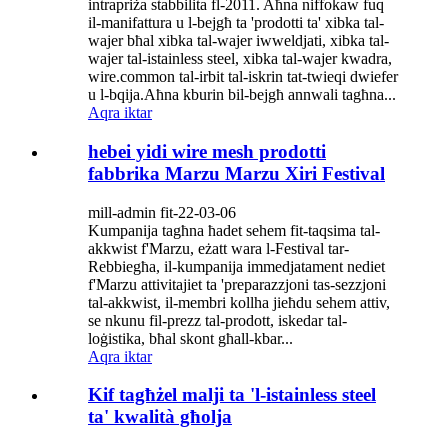
intrapriża stabbilita fl-2011. Aħna niffokaw fuq
il-manifattura u l-bejgħ ta 'prodotti ta' xibka tal-
wajer bħal xibka tal-wajer iwweldjati, xibka tal-
wajer tal-istainless steel, xibka tal-wajer kwadra,
wire.common tal-irbit tal-iskrin tat-twieqi dwiefer
u l-bqija.Aħna kburin bil-bejgħ annwali tagħna...
Aqra iktar
hebei yidi wire mesh prodotti
fabbrika Marzu Marzu Xiri Festival
mill-admin fit-22-03-06
Kumpanija tagħna ħadet sehem fit-taqsima tal-
akkwist f'Marzu, eżatt wara l-Festival tar-
Rebbiegħa, il-kumpanija immedjatament nediet
f'Marzu attivitajiet ta 'preparazzjoni tas-sezzjoni
tal-akkwist, il-membri kollha jieħdu sehem attiv,
se nkunu fil-prezz tal-prodott, iskedar tal-
loġistika, bħal skont għall-kbar...
Aqra iktar
Kif tagħżel malji ta 'l-istainless steel
ta' kwalità għolja