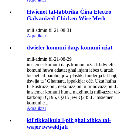
Ħwienet tal-fabbrika Ċina Electro
Galvanized Chicken Wire Mesh
mill-admin fil-21-08-31
Aqra iktar
dwiefer komuni daqs komuni użat
mill-admin fil-21-08-29
imsiemer komuni daqs komuni użat Id-dwiefer
komuni huwa adattat għal injam iebes u artab,
biċċiet tal-bambu, jew plastik, funderija tal-ħajt,
tiswija ta ' Għamara, ippakkjar eċċ. Użat ħafna
fil-kostruzzjoni, dekorazzjoni u rinnovazzjoni.L-
imsiemer komuni huma magħmula mill-azzar tal-
karbonju Q195, Q215 jew Q235.L-imsiemer
komuni c...
Aqra iktar
kif tikkalkula l-piż għal xibka tal-
wajer iwweldjati