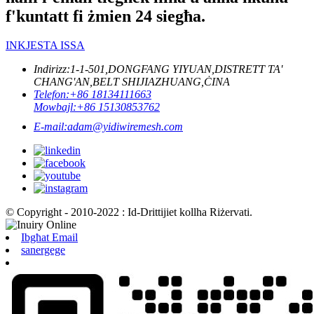
f'kuntatt fi żmien 24 siegħa.
INKJESTA ISSA
Indirizz:
1-1-501,DONGFANG YIYUAN,DISTRETT TA'
CHANG'AN,BELT SHIJIAZHUANG,ĊINA
Telefon:
+86 18134111663
Mowbajl:
+86 15130853762
E-mail:
adam@yidiwiremesh.com
© Copyright - 2010-2022 : Id-Drittijiet kollha Riżervati.
Ibgħat Email
sanergege