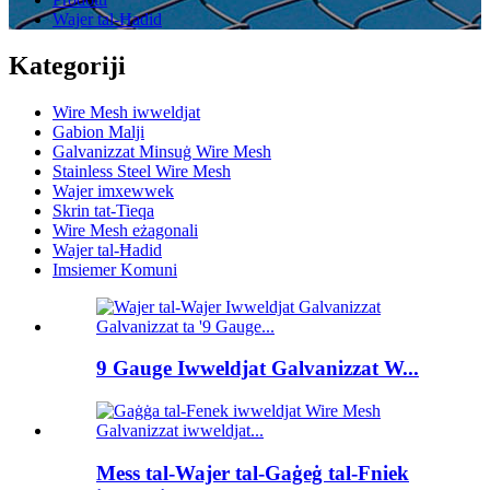
Wajer tal-Ħadid
Kategoriji
Wire Mesh iwweldjat
Gabion Malji
Galvanizzat Minsuġ Wire Mesh
Stainless Steel Wire Mesh
Wajer imxewwek
Skrin tat-Tieqa
Wire Mesh eżagonali
Wajer tal-Ħadid
Imsiemer Komuni
9 Gauge Iwweldjat Galvanizzat W...
Mess tal-Wajer tal-Gaġeġ tal-Fniek