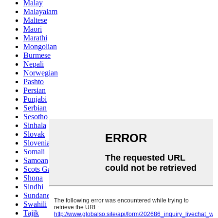
Malay
Malayalam
Maltese
Maori
Marathi
Mongolian
Burmese
Nepali
Norwegian
Pashto
Persian
Punjabi
Serbian
Sesotho
Sinhala
Slovak
Slovenian
Somali
Samoan
Scots Gaelic
Shona
Sindhi
Sundanese
Swahili
Tajik