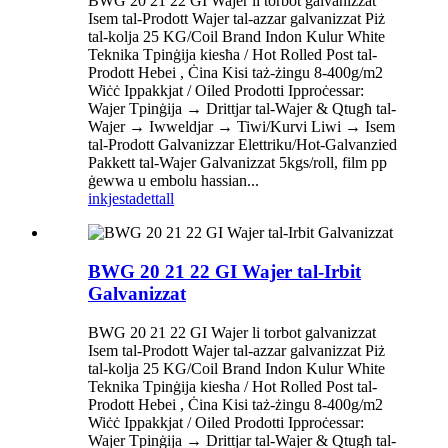
BWG 20 21 22 GI Wajer li torbot galvanizzat
Isem tal-Prodott Wajer tal-azzar galvanizzat Piż
tal-kolja 25 KG/Coil Brand Indon Kulur White
Teknika Tpinġija kiesħa / Hot Rolled Post tal-
Prodott Hebei , Ċina Kisi taż-żingu 8-400g/m2
Wiċċ Ippakkjat / Oiled Prodotti Ipproċessar:
Wajer Tpinġija → Drittjar tal-Wajer & Qtugħ tal-
Wajer → Iwweldjar → Tiwi/Kurvi Liwi → Isem
tal-Prodott Galvanizzar Elettriku/Hot-Galvanzied
Pakkett tal-Wajer Galvanizzat 5kgs/roll, film pp
ġewwa u embolu hassian...
inkjesta
dettall
BWG 20 21 22 GI Wajer tal-Irbit
Galvanizzat
BWG 20 21 22 GI Wajer li torbot galvanizzat
Isem tal-Prodott Wajer tal-azzar galvanizzat Piż
tal-kolja 25 KG/Coil Brand Indon Kulur White
Teknika Tpinġija kiesħa / Hot Rolled Post tal-
Prodott Hebei , Ċina Kisi taż-żingu 8-400g/m2
Wiċċ Ippakkjat / Oiled Prodotti Ipproċessar:
Wajer Tpinġija → Drittjar tal-Wajer & Qtugħ tal-