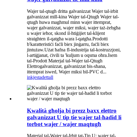
Wajer tal-qtugħ dritta galvanizzat Wajer tal-irbit
galvanizzat mill-kina Wajer tal-Qtugħ Wajer tal-
qtugħ huwa magħmul minn wajer ittemprat,
wajer galvanizzat, wajer miksi, wajer taż-żebgħa
u wajer ieħor, skond il-ħtiġijiet tal-klijent
straighten il-qatgħa wara l-qatgħa.Prodotti
b'karatteristiċi faċli biex jinġarru, faċli biex
jintużaw.Użat ħafna fl-industrija tal-kostruzzjoni,
l-artiġjanat, ċivili ta 'kuljum u oqsma oħra.Isem
tal-Prodott Materjal tal-Wajer tal-Qtugħ
Elettrogalvanizzat, galvanizzat bis-sħana,
ittemprat iswed, Wajer miksi bil-PVC d...
inkjesta
dettall
Kwalità għolja bi prezz baxx elettro
galvanizzat U tip tie wajer tal-ħadid li
torbot wajer / wajer maqtugħ
Materjal tal-Wajer tal-Irbit tat-Tip U: wajer tal-