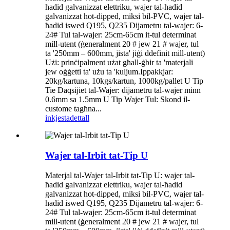
ħadid galvanizzat elettriku, wajer tal-ħadid
galvanizzat hot-dipped, miksi bil-PVC, wajer tal-
ħadid iswed Q195, Q235 Dijametru tal-wajer: 6-
24# Tul tal-wajer: 25cm-65cm it-tul determinat
mill-utent (ġeneralment 20 # jew 21 # wajer, tul
ta '250mm – 600mm, jista' jiġi ddefinit mill-utent)
Użi: prinċipalment użat għall-ġbir ta 'materjali
jew oġġetti ta' użu ta 'kuljum.Ippakkjar:
20kg/kartuna, 10kgs/kartun, 1000kg/pallet U Tip
Tie Daqsijiet tal-Wajer: dijametru tal-wajer minn
0.6mm sa 1.5mm U Tip Wajer Tul: Skond il-
custome tagħna...
inkjesta
dettall
Wajer tal-Irbit tat-Tip U
Materjal tal-Wajer tal-Irbit tat-Tip U: wajer tal-
ħadid galvanizzat elettriku, wajer tal-ħadid
galvanizzat hot-dipped, miksi bil-PVC, wajer tal-
ħadid iswed Q195, Q235 Dijametru tal-wajer: 6-
24# Tul tal-wajer: 25cm-65cm it-tul determinat
mill-utent (ġeneralment 20 # jew 21 # wajer, tul