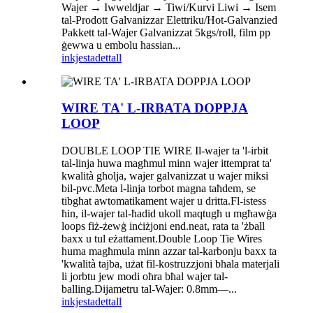
Wajer → Iwweldjar → Tiwi/Kurvi Liwi → Isem
tal-Prodott Galvanizzar Elettriku/Hot-Galvanzied
Pakkett tal-Wajer Galvanizzat 5kgs/roll, film pp
ġewwa u embolu hassian...
inkjesta
dettall
WIRE TA' L-IRBATA DOPPJA
LOOP
DOUBLE LOOP TIE WIRE Il-wajer ta 'l-irbit
tal-linja huwa magħmul minn wajer ittemprat ta'
kwalità għolja, wajer galvanizzat u wajer miksi
bil-pvc.Meta l-linja torbot magna taħdem, se
tibgħat awtomatikament wajer u dritta.Fl-istess
ħin, il-wajer tal-ħadid ukoll maqtugħ u mgħawġa
loops fiż-żewġ inċiżjoni end.neat, rata ta 'żball
baxx u tul eżattament.Double Loop Tie Wires
huma magħmula minn azzar tal-karbonju baxx ta
'kwalità tajba, użat fil-kostruzzjoni bħala materjali
li jorbtu jew modi oħra bħal wajer tal-
balling.Dijametru tal-Wajer: 0.8mm—...
inkjesta
dettall