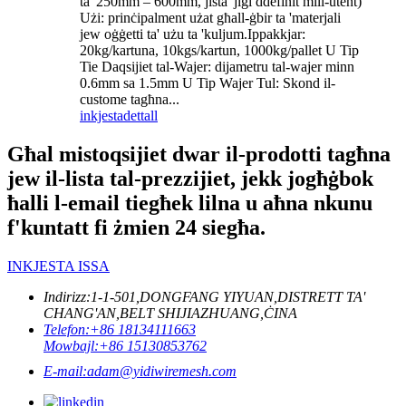
ta '250mm – 600mm, jista' jiġi ddefinit mill-utent)
Użi: prinċipalment użat għall-ġbir ta 'materjali
jew oġġetti ta' użu ta 'kuljum.Ippakkjar:
20kg/kartuna, 10kgs/kartun, 1000kg/pallet U Tip
Tie Daqsijiet tal-Wajer: dijametru tal-wajer minn
0.6mm sa 1.5mm U Tip Wajer Tul: Skond il-
custome tagħna...
inkjesta
dettall
Għal mistoqsijiet dwar il-prodotti tagħna
jew il-lista tal-prezzijiet, jekk jogħġbok
ħalli l-email tiegħek lilna u aħna nkunu
f'kuntatt fi żmien 24 siegħa.
INKJESTA ISSA
Indirizz:
1-1-501,DONGFANG YIYUAN,DISTRETT TA'
CHANG'AN,BELT SHIJIAZHUANG,ĊINA
Telefon:
+86 18134111663
Mowbajl:
+86 15130853762
E-mail:
adam@yidiwiremesh.com