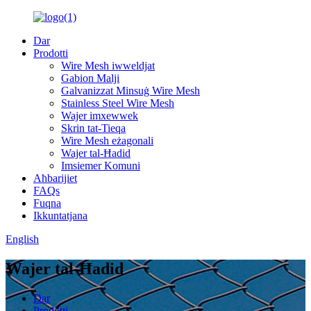
Dar
Prodotti
Wire Mesh iwweldjat
Gabion Malji
Galvanizzat Minsuġ Wire Mesh
Stainless Steel Wire Mesh
Wajer imxewwek
Skrin tat-Tieqa
Wire Mesh eżagonali
Wajer tal-Ħadid
Imsiemer Komuni
Aħbarijiet
FAQs
Fuqna
Ikkuntatjana
English
Wajer tal-Ħadid
Dar
Prodotti