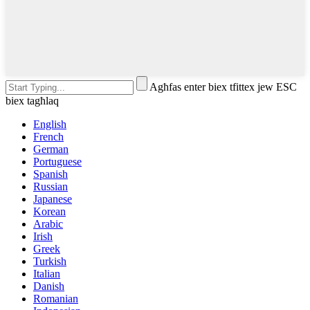
Agħfas enter biex tfittex jew ESC
biex tagħlaq
English
French
German
Portuguese
Spanish
Russian
Japanese
Korean
Arabic
Irish
Greek
Turkish
Italian
Danish
Romanian