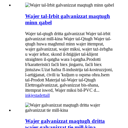
Wajer tal-Irbit galvanizzat maqtugħ
minn qabel
Wajer tal-qtugħ dritta galvanizzat Wajer tal-irbit
galvanizzat mill-kina Wajer tal-Qtugħ Wajer tal-
qtugħ huwa magħmul minn wajer ittemprat,
wajer galvanizzat, wajer miksi, wajer taż-żebgħa
u wajer ieħor, skond il-ħtiġijiet tal-klijent
straighten il-qatgħa wara l-qatgħa.Prodotti
b'karatteristiċi faċli biex jinġarru, faċli biex
jintużaw.Użat ħafna fl-industrija tal-kostruzzjoni,
l-artiġjanat, ċivili ta 'kuljum u oqsma oħra.Isem
tal-Prodott Materjal tal-Wajer tal-Qtugħ
Elettrogalvanizzat, galvanizzat bis-sħana,
ittemprat iswed, Wajer miksi bil-PVC d...
inkjesta
dettall
Wajer galvanizzat maqtugħ dritta
wajer galvanizzat tie mill-kina